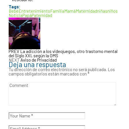
Tags:
Bebé
Entretenimiento
Familia
Mamá
Maternidad
niñas
niños
Noticia
Papá
Paternidad
PREV
La adicción a los videojuegos, otro trastorno mental
del Siglo XXI, según la OMS
NEXT
Aviso de Privacidad
Deja una respuesta
Tu dirección de correo electrónico no será publicada.
Los
campos obligatorios están marcados con
*