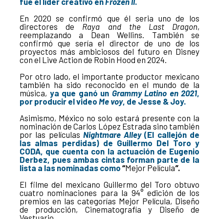
fue el líder creativo en
Frozen II
.
En 2020 se confirmó que él seria uno de los
directores de
Raya and the Last Dragon
,
reemplazando a Dean Wellins. También se
confirmó que sería el director de uno de los
proyectos más ambiciosos del futuro en Disney
con el Live Action de Robin Hood en 2024.
Por otro lado, el importante productor mexicano
también ha sido reconocido en el mundo de la
música,
ya que ganó un
Grammy Latino en 2021
,
por producir el video
Me voy
, de Jesse & Joy.
Asimismo, México no solo estará presente con la
nominación de Carlos López Estrada sino también
por las películas
Nightmare Alley
(El callejón de
las almas perdidas) de Guillermo Del Toro y
CODA, que cuenta con la actuación de Eugenio
Derbez, pues ambas cintas forman parte de la
lista a las nominadas como
“
Mejor Película
”
.
El filme del mexicano Guillermo del Toro obtuvo
cuatro nominaciones para la 94° edición de los
premios en las categorías Mejor Película, Diseño
de producción, Cinematografía y Diseño de
Vestuario.