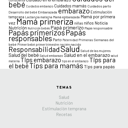
consciente
bebé
Cuidados mamás
Cuidados parto
Cuidados embarazo
embarazo
Estimulación
Desarrollo del bebé
Embarazada
Mamá por primera
temprana
Lactancia materna
Mamá embarazada
Mamá primeriza
vez
niños
Noticia
niñas
Papá primerizo
Nutrición
Papá responsable
Nutrición bebés
Papás primerizos
Papás
responsables
Parto
Primeras Semanas del
Paternidad
bebé
Primer bebé
primer trimestre
recién nacido
Salud
Responsabilidad
Salud de las mujeres
Salud en el embarazo
Salud del bebé
Salud embarazo
salud
Tips para
Tips embarazo
materna
tips en el embarazo
Tips para mamás
el bebé
Tips para papás
TEMAS
Salud
Nutrición
Estimulación temprana
Recetas