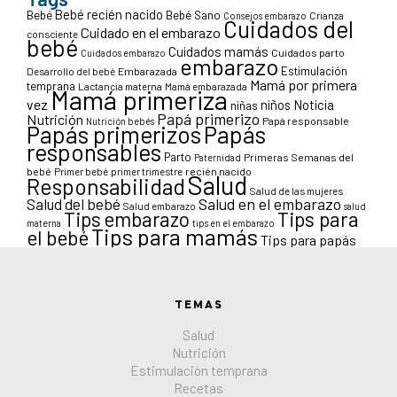
Bebé recién nacido
Bebé
Bebé Sano
Crianza
Consejos embarazo
Cuidados del
Cuidado en el embarazo
consciente
bebé
Cuidados mamás
Cuidados parto
Cuidados embarazo
embarazo
Estimulación
Desarrollo del bebé
Embarazada
Mamá por primera
temprana
Lactancia materna
Mamá embarazada
Mamá primeriza
vez
niños
Noticia
niñas
Papá primerizo
Nutrición
Papá responsable
Nutrición bebés
Papás primerizos
Papás
responsables
Parto
Primeras Semanas del
Paternidad
bebé
Primer bebé
primer trimestre
recién nacido
Salud
Responsabilidad
Salud de las mujeres
Salud en el embarazo
Salud del bebé
Salud embarazo
salud
Tips para
Tips embarazo
materna
tips en el embarazo
Tips para mamás
el bebé
Tips para papás
TEMAS
Salud
Nutrición
Estimulación temprana
Recetas