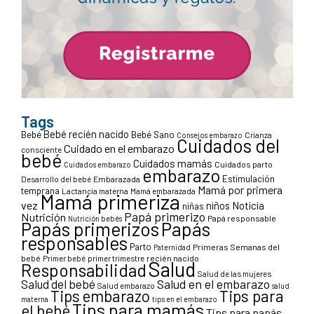
Tags
Bebé recién nacido
Bebé
Bebé Sano
Crianza
Consejos embarazo
Cuidados del
Cuidado en el embarazo
consciente
bebé
Cuidados mamás
Cuidados parto
Cuidados embarazo
embarazo
Estimulación
Desarrollo del bebé
Embarazada
Mamá por primera
temprana
Lactancia materna
Mamá embarazada
Mamá primeriza
vez
niños
Noticia
niñas
Papá primerizo
Nutrición
Papá responsable
Nutrición bebés
Papás primerizos
Papás
responsables
Parto
Primeras Semanas del
Paternidad
bebé
Primer bebé
primer trimestre
recién nacido
Salud
Responsabilidad
Salud de las mujeres
Salud en el embarazo
Salud del bebé
Salud embarazo
salud
Tips para
Tips embarazo
materna
tips en el embarazo
Tips para mamás
el bebé
Tips para papás