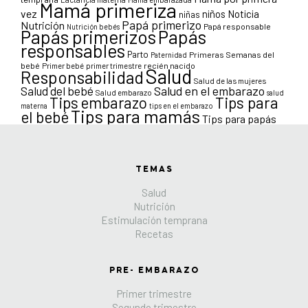
Mamá primeriza
vez
niños
Noticia
niñas
Papá primerizo
Nutrición
Papá responsable
Nutrición bebés
Papás primerizos
Papás
responsables
Parto
Primeras Semanas del
Paternidad
bebé
Primer bebé
primer trimestre
recién nacido
Salud
Responsabilidad
Salud de las mujeres
Salud en el embarazo
Salud del bebé
Salud embarazo
salud
Tips para
Tips embarazo
materna
tips en el embarazo
Tips para mamás
el bebé
Tips para papás
TEMAS
Salud
Nutrición
Estimulación temprana
Recetas
PRE- EMBARAZO
Primer trimestre
Segundo trimestre