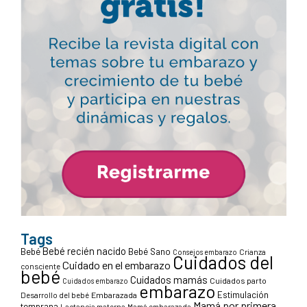
Tags
Bebé recién nacido
Bebé
Bebé Sano
Crianza
Consejos embarazo
Cuidados del
Cuidado en el embarazo
consciente
bebé
Cuidados mamás
Cuidados parto
Cuidados embarazo
embarazo
Estimulación
Desarrollo del bebé
Embarazada
Mamá por primera
temprana
Lactancia materna
Mamá embarazada