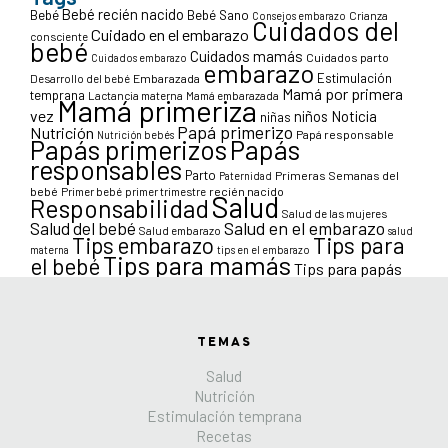
Bebé recién nacido
Bebé
Bebé Sano
Crianza
Consejos embarazo
Cuidados del
Cuidado en el embarazo
consciente
bebé
Cuidados mamás
Cuidados parto
Cuidados embarazo
embarazo
Estimulación
Desarrollo del bebé
Embarazada
Mamá por primera
temprana
Lactancia materna
Mamá embarazada
Mamá primeriza
vez
niños
Noticia
niñas
Papá primerizo
Nutrición
Papá responsable
Nutrición bebés
Papás primerizos
Papás
responsables
Parto
Primeras Semanas del
Paternidad
bebé
Primer bebé
primer trimestre
recién nacido
Salud
Responsabilidad
Salud de las mujeres
Salud en el embarazo
Salud del bebé
Salud embarazo
salud
Tips para
Tips embarazo
materna
tips en el embarazo
Tips para mamás
el bebé
Tips para papás
TEMAS
Salud
Nutrición
Estimulación temprana
Recetas