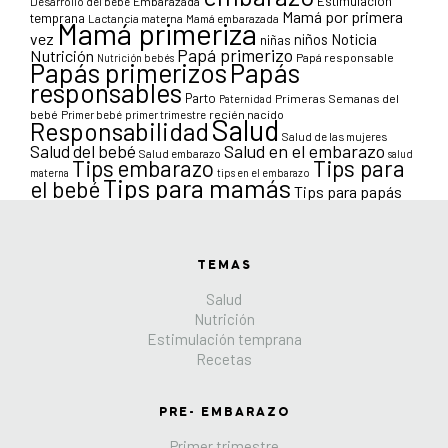
Estimulación
Desarrollo del bebé
Embarazada
Mamá por primera
temprana
Lactancia materna
Mamá embarazada
Mamá primeriza
vez
niños
Noticia
niñas
Papá primerizo
Nutrición
Papá responsable
Nutrición bebés
Papás primerizos
Papás
responsables
Parto
Primeras Semanas del
Paternidad
bebé
Primer bebé
primer trimestre
recién nacido
Salud
Responsabilidad
Salud de las mujeres
Salud en el embarazo
Salud del bebé
Salud embarazo
salud
Tips para
Tips embarazo
materna
tips en el embarazo
Tips para mamás
el bebé
Tips para papás
TEMAS
Salud
Nutrición
Estimulación temprana
Recetas
PRE- EMBARAZO
Primer trimestre