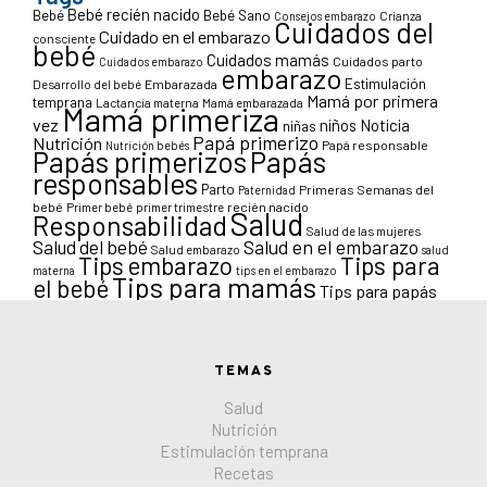
Bebé recién nacido
Bebé
Bebé Sano
Crianza
Consejos embarazo
Cuidados del
Cuidado en el embarazo
consciente
bebé
Cuidados mamás
Cuidados parto
Cuidados embarazo
embarazo
Estimulación
Desarrollo del bebé
Embarazada
Mamá por primera
temprana
Lactancia materna
Mamá embarazada
Mamá primeriza
vez
niños
Noticia
niñas
Papá primerizo
Nutrición
Papá responsable
Nutrición bebés
Papás primerizos
Papás
responsables
Parto
Primeras Semanas del
Paternidad
bebé
Primer bebé
primer trimestre
recién nacido
Salud
Responsabilidad
Salud de las mujeres
Salud en el embarazo
Salud del bebé
Salud embarazo
salud
Tips para
Tips embarazo
materna
tips en el embarazo
Tips para mamás
el bebé
Tips para papás
TEMAS
Salud
Nutrición
Estimulación temprana
Recetas