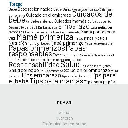
Tags
Bebé recién nacido
Bebé
Bebé Sano
Crianza
Consejos embarazo
Cuidados del
Cuidado en el embarazo
consciente
bebé
Cuidados mamás
Cuidados parto
Cuidados embarazo
embarazo
Estimulación
Desarrollo del bebé
Embarazada
Mamá por primera
temprana
Lactancia materna
Mamá embarazada
Mamá primeriza
vez
niños
Noticia
niñas
Papá primerizo
Nutrición
Papá responsable
Nutrición bebés
Papás primerizos
Papás
responsables
Parto
Primeras Semanas del
Paternidad
bebé
Primer bebé
primer trimestre
recién nacido
Salud
Responsabilidad
Salud de las mujeres
Salud en el embarazo
Salud del bebé
Salud embarazo
salud
Tips para
Tips embarazo
materna
tips en el embarazo
Tips para mamás
el bebé
Tips para papás
TEMAS
Salud
Nutrición
Estimulación temprana