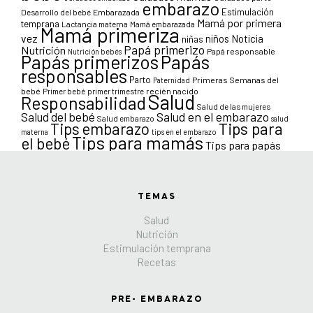
embarazo
Estimulación
Desarrollo del bebé
Embarazada
Mamá por primera
temprana
Lactancia materna
Mamá embarazada
Mamá primeriza
vez
niños
Noticia
niñas
Papá primerizo
Nutrición
Papá responsable
Nutrición bebés
Papás primerizos
Papás
responsables
Parto
Primeras Semanas del
Paternidad
bebé
Primer bebé
primer trimestre
recién nacido
Salud
Responsabilidad
Salud de las mujeres
Salud en el embarazo
Salud del bebé
Salud embarazo
salud
Tips para
Tips embarazo
materna
tips en el embarazo
Tips para mamás
el bebé
Tips para papás
TEMAS
Salud
Nutrición
Estimulación temprana
Recetas
PRE- EMBARAZO