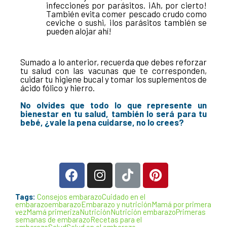
infecciones por parásitos. ¡Ah, por cierto!
También evita comer pescado crudo como
ceviche o sushi, ¡los parásitos también se
pueden alojar ahí!
Sumado a lo anterior, recuerda que debes reforzar
tu salud con las vacunas que te corresponden,
cuidar tu higiene bucal y tomar los suplementos de
ácido fólico y hierro.
No olvides que todo lo que represente un
bienestar en tu salud, también lo será para tu
bebé, ¿vale la pena cuidarse, no lo crees?
Tags:
Consejos embarazo
Cuidado en el
embarazo
embarazo
Embarazo y nutrición
Mamá por primera
vez
Mamá primeriza
Nutrición
Nutrición embarazo
Primeras
semanas de embarazo
Recetas para el
embarazo
Salud
Salud en el embarazo