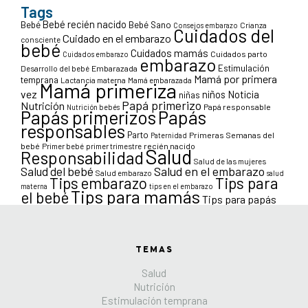
Tags
Bebé recién nacido
Bebé
Bebé Sano
Crianza
Consejos embarazo
Cuidados del
Cuidado en el embarazo
consciente
bebé
Cuidados mamás
Cuidados parto
Cuidados embarazo
embarazo
Estimulación
Desarrollo del bebé
Embarazada
Mamá por primera
temprana
Lactancia materna
Mamá embarazada
Mamá primeriza
vez
niños
Noticia
niñas
Papá primerizo
Nutrición
Papá responsable
Nutrición bebés
Papás primerizos
Papás
responsables
Parto
Primeras Semanas del
Paternidad
bebé
Primer bebé
primer trimestre
recién nacido
Salud
Responsabilidad
Salud de las mujeres
Salud en el embarazo
Salud del bebé
Salud embarazo
salud
Tips para
Tips embarazo
materna
tips en el embarazo
Tips para mamás
el bebé
Tips para papás
TEMAS
Salud
Nutrición
Estimulación temprana