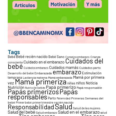
Tags
Bebé recién nacido
Bebé
Bebé Sano
Crianza
Consejos embarazo
Cuidados del
Cuidado en el embarazo
consciente
bebé
Cuidados mamás
Cuidados parto
Cuidados embarazo
embarazo
Estimulación
Desarrollo del bebé
Embarazada
Mamá por primera
temprana
Lactancia materna
Mamá embarazada
Mamá primeriza
vez
niños
Noticia
niñas
Papá primerizo
Nutrición
Papá responsable
Nutrición bebés
Papás primerizos
Papás
responsables
Parto
Primeras Semanas del
Paternidad
bebé
Primer bebé
primer trimestre
recién nacido
Salud
Responsabilidad
Salud de las mujeres
Salud en el embarazo
Salud del bebé
Salud embarazo
salud