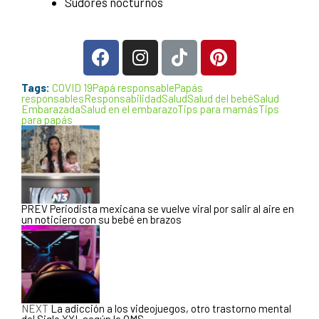
Sudores nocturnos
Tags:
COVID 19
Papá responsable
Papás
responsables
Responsabilidad
Salud
Salud del bebé
Salud
Embarazada
Salud en el embarazo
Tips para mamás
Tips
para papás
PREV
Periodista mexicana se vuelve viral por salir al aire en
un noticiero con su bebé en brazos
NEXT
La adicción a los videojuegos, otro trastorno mental
del Siglo XXI, según la OMS