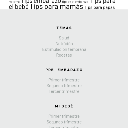
Tips para
Tips embarazo
materna
tips en el embarazo
Tips para mamás
el bebé
Tips para papás
TEMAS
Salud
Nutrición
Estimulación temprana
Recetas
PRE- EMBARAZO
Primer trimestre
Segundo trimestre
Tercer trimestre
MI BEBÉ
Primer trimestre
Segundo trimestre
Tercer trimestre