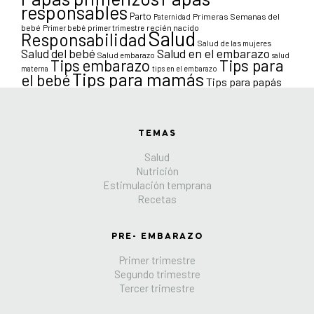
responsables
Parto
Primeras Semanas del
Paternidad
bebé
Primer bebé
primer trimestre
recién nacido
Salud
Responsabilidad
Salud de las mujeres
Salud en el embarazo
Salud del bebé
Salud embarazo
salud
Tips para
Tips embarazo
materna
tips en el embarazo
Tips para mamás
el bebé
Tips para papás
TEMAS
Salud
Nutrición
Estimulación temprana
Recetas
PRE- EMBARAZO
Primer trimestre
Segundo trimestre
Tercer trimestre