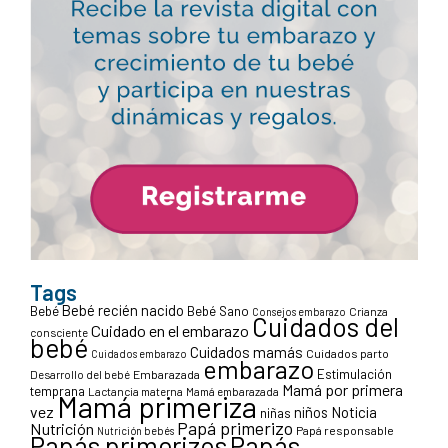
Tags
Bebé recién nacido
Bebé
Bebé Sano
Crianza
Consejos embarazo
Cuidados del
Cuidado en el embarazo
consciente
bebé
Cuidados mamás
Cuidados parto
Cuidados embarazo
embarazo
Estimulación
Desarrollo del bebé
Embarazada
Mamá por primera
temprana
Lactancia materna
Mamá embarazada
Mamá primeriza
vez
niños
Noticia
niñas
Papá primerizo
Nutrición
Papá responsable
Nutrición bebés
Papás primerizos
Papás