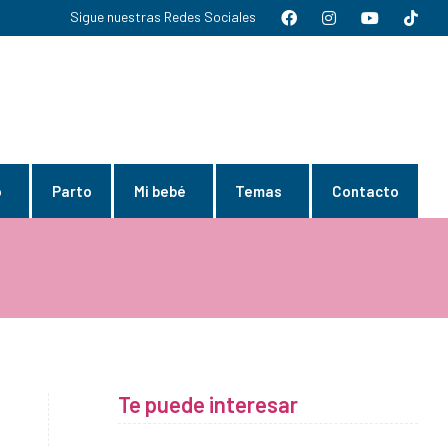
Sigue nuestras Redes Sociales
o
Parto
Mi bebé
Temas
Contacto
Te puede interesar