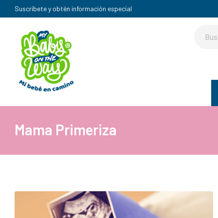
Suscríbete y obtén información especial
Mama Primeriza