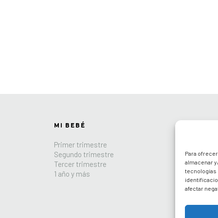
MI BEBÉ
LOS INDI
Primer trimestre
Espacio par
Para ofrecer
Segundo trimestre
Lo más nue
almacenar y/
Tercer trimestre
Promocione
tecnologías
1 año y más
Recetas
identificaci
afectar nega