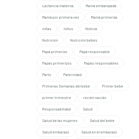
Lactancia materna
Mamá embarazada
Mamá por primera vez
Mamá primeriza
niñas
niños
Noticia
Nutrición
Nutrición bebés
Papá primerizo
Papá responsable
Papás primerizos
Papás responsables
Parto
Paternidad
Primeras Semanas del bebé
Primer bebé
primer trimestre
recién nacido
Responsabilidad
Salud
Salud de las mujeres
Salud del bebé
Salud embarazo
Salud en el embarazo