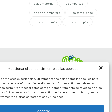
salud materna
Tips embarazo
tips en el embarazo
Tips para el bebé
Tips para mamás
Tips para papás
SPENSABLES
Gestionar el consentimiento de las cookies
a papás
 las mejores experiencias, utilizamos tecnologías como las cookies para
vo
o acceder a la información del dispositivo. El consentimiento de estas
s
Síguenos en nuestras
 nos permitirá procesar datos como el comportamiento de navegación o las
Redes Sociales
ones únicas en este sitio. No consentir o retirar el consentimiento, puede
tivamente a ciertas características y funciones.
Aceptar