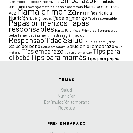
Estimulación
Desarrollo del bebé
Embarazada
Mamá por primera
temprana
Lactancia materna
Mamá embarazada
Mamá primeriza
vez
niños
Noticia
niñas
Papá primerizo
Nutrición
Papá responsable
Nutrición bebés
Papás primerizos
Papás
responsables
Parto
Primeras Semanas del
Paternidad
bebé
Primer bebé
primer trimestre
recién nacido
Salud
Responsabilidad
Salud de las mujeres
Salud en el embarazo
Salud del bebé
Salud embarazo
salud
Tips para
Tips embarazo
materna
tips en el embarazo
Tips para mamás
el bebé
Tips para papás
TEMAS
Salud
Nutrición
Estimulación temprana
Recetas
PRE- EMBARAZO