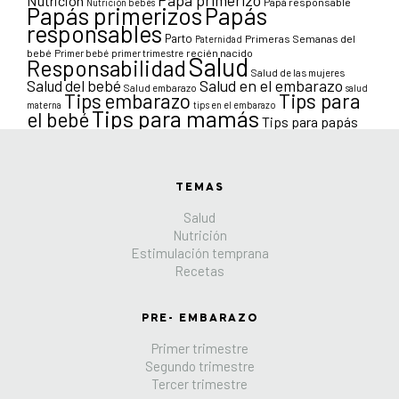
Nutrición
Papá responsable
Nutrición bebés
Papás primerizos
Papás
responsables
Parto
Primeras Semanas del
Paternidad
bebé
Primer bebé
primer trimestre
recién nacido
Salud
Responsabilidad
Salud de las mujeres
Salud en el embarazo
Salud del bebé
Salud embarazo
salud
Tips para
Tips embarazo
materna
tips en el embarazo
Tips para mamás
el bebé
Tips para papás
TEMAS
Salud
Nutrición
Estimulación temprana
Recetas
PRE- EMBARAZO
Primer trimestre
Segundo trimestre
Tercer trimestre