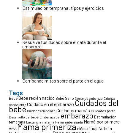
Estimulación temprana: tipos y ejercicios
Resuelve tus dudas sobre el café durante el
embarazo
Derribando mitos sobre el parto en el agua
Tags
Bebé recién nacido
Bebé
Bebé Sano
Crianza
Consejos embarazo
Cuidados del
Cuidado en el embarazo
consciente
bebé
Cuidados mamás
Cuidados parto
Cuidados embarazo
embarazo
Estimulación
Desarrollo del bebé
Embarazada
Mamá por primera
temprana
Lactancia materna
Mamá embarazada
Mamá primeriza
vez
niños
Noticia
niñas
Papá primerizo