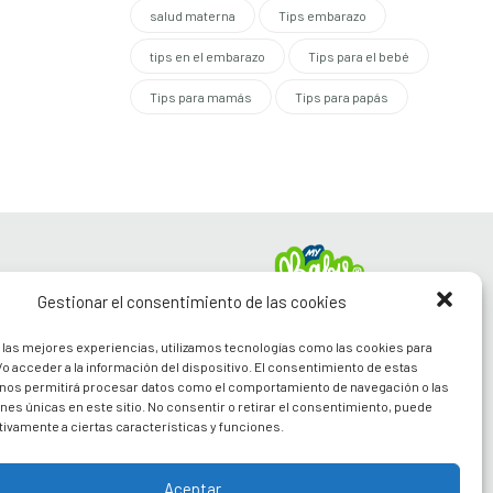
salud materna
Tips embarazo
tips en el embarazo
Tips para el bebé
Tips para mamás
Tips para papás
SPENSABLES
Gestionar el consentimiento de las cookies
a papás
 las mejores experiencias, utilizamos tecnologías como las cookies para
vo
o acceder a la información del dispositivo. El consentimiento de estas
s
Síguenos en nuestras
 nos permitirá procesar datos como el comportamiento de navegación o las
Redes Sociales
ones únicas en este sitio. No consentir o retirar el consentimiento, puede
tivamente a ciertas características y funciones.
Aceptar