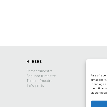
MI BEBÉ
LOS INDI
Primer trimestre
Espacio par
Para ofrecer
Segundo trimestre
Lo más nue
almacenar y/
Tercer trimestre
Promocione
tecnologías
1 año y más
Recetas
identificaci
afectar nega