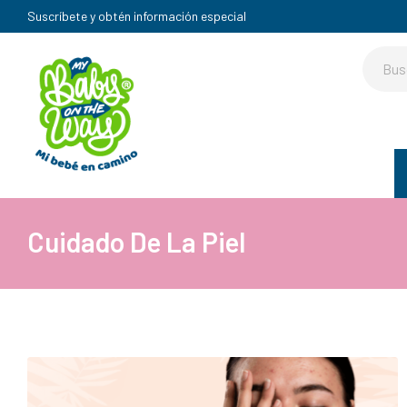
Suscríbete y obtén información especial
Cuidado De La Piel