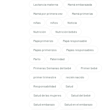
Lactancia materna
Mamá embarazada
Mamá por primera vez
Mamá primeriza
niñas
niños
Noticia
Nutrición
Nutrición bebés
Papá primerizo
Papá responsable
Papás primerizos
Papás responsables
Parto
Paternidad
Primeras Semanas del bebé
Primer bebé
primer trimestre
recién nacido
Responsabilidad
Salud
Salud de las mujeres
Salud del bebé
Salud embarazo
Salud en el embarazo