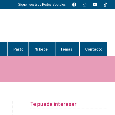
Sigue nuestras Redes Sociales
o
Parto
Mi bebé
Temas
Contacto
Te puede interesar